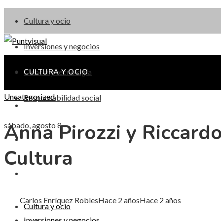
Cultura y ocio
Inversiones y negocios
Ciencia y tecnología
CULTURA Y OCIO
Uncategorized
Responsabilidad social
INVERSIONES Y NEGOCIOS
Anna Pirozzi y Riccardo
sábado, agosto 8
CIENCIA Y TECNOLOGÍA
Cultura
RESPONSABILIDAD SOCIAL
Carlos Enríquez Robles
Hace 2 años
Hace 2 años
Cultura y ocio
Inversiones y negocios