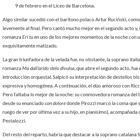
9 de febrero en el Liceo de Barcelona.
Algo similar sucedió con el barítono polaco Artur Ruciński, com
levemente al final. Pero cantó mucho mejor en el segundo acto y, 
romanza
Eri tu
en uno de los mejores momentos de la noche con u
exquisitamente matizado.
La gran triunfadora de la velada fue, no obstante, la soprano ita
romanza
Ma dall’arido stelo divulsa
, que abre el segundo acto, fue
introducción orquestal. Salpicó su interpretación de destellos t
expresiva y homogénea. A continuación, el dúo amoroso con Ricca
Pero faltaba lo mejor de la noche: su conmovedora romanza del t
desde su enunciado
con dolore
donde Pirozzi marcó la coma que se
ruego de ver por última vez a su hijo, en pianísimo), acompañada 
Pestalozzi.
Del resto del reparto, habría que destacar a la soprano catalana 