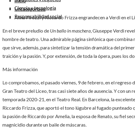
Inicio
Ciencia y tecnología
Uncategorized
Responsabilidad social
Anna Pirozzi y Riccardo Frizza engrandecen a Verdi en el Li
En el breve preludio de
Un ballo in maschera
, Giuseppe Verdi reve
hombre de teatro. Una admirable página sinfónica que combina ri
que sirve, además, para sintetizar la tensión dramática del primer
traición y la pasión. Y, por extensión, de toda la ópera, pues los d
Más información
Lo comprobamos, el pasado viernes, 9 de febrero, en el regreso de
Gran Teatro del Liceo, tras casi siete años de ausencia. Y con un 
temporada 2020-21, en el Teatro Real. En Barcelona, la excelente
Riccardo Frizza, que aportó el tono lúgubre al fugado punteado q
la pasión de Riccardo por Amelia, la esposa de Renato, su fiel se
magnicidio durante un baile de máscaras.