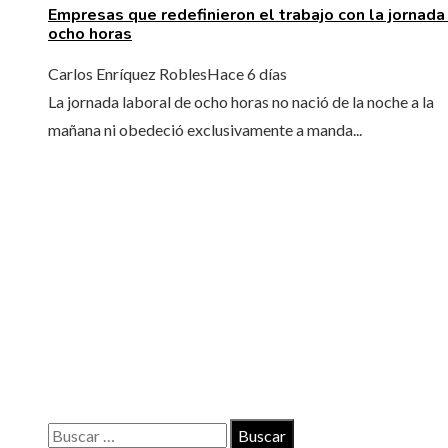
Empresas que redefinieron el trabajo con la jornada
ocho horas
Carlos Enríquez Robles
Hace 6 días
La jornada laboral de ocho horas no nació de la noche a la
mañana ni obedeció exclusivamente a manda...
INFORMACIÓN
Contacto
Políticas de Privacidad
Quiénes somos
Buscar: