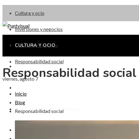
Cultura y ocio
Inversiones y negocios
Ciencia y tecnología
CULTURA Y OCIO
Responsabilidad social
INVERSIONES Y NEGOCIOS
Responsabilidad social
viernes, agosto 7
CIENCIA Y TECNOLOGÍA
Inicio
Blog
RESPONSABILIDAD SOCIAL
Responsabilidad social
Cultura y ocio
Inversiones y negocios