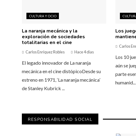
CULTURA Y OCIO
CULTURA
La naranja mecánica y la
Los jueg
exploración de sociedades
mantiene
totalitarias en el cine
Carlos En
Carlos Enríquez Robles
Hace 4 días
Los 10 ju
El legado innovador de La naranja
aún se ju
mecánica en el cine distópicoDesde su
parte esen
estreno en 1971, ‘La naranja mecánica’
humanid...
de Stanley Kubrick ...
RESPONSABILIDAD SOCIAL