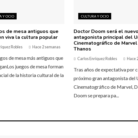
 Y OCIO
CULTURA Y OCIO
os de mesa antiguos que
Doctor Doom será el nuev
n viva la cultura popular
antagonista principal del U
Cinematográfico de Marvel
ríquez Robles
Hace 2 semanas
Thanos
egos de mesa más antiguos que
Carlos Enríquez Robles
Hace 
eganLos juegos de mesa forman
Tras años de expectativa por c
cial de la historia cultural de la
próximo gran antagonista del 
Cinematográfico de Marvel, D
Doom se prepara pa...