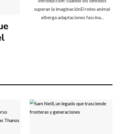
Introducción: cuando los sentidos
superan la imaginaciónEl reino animal
alberga adaptaciones fascina...
ue
el