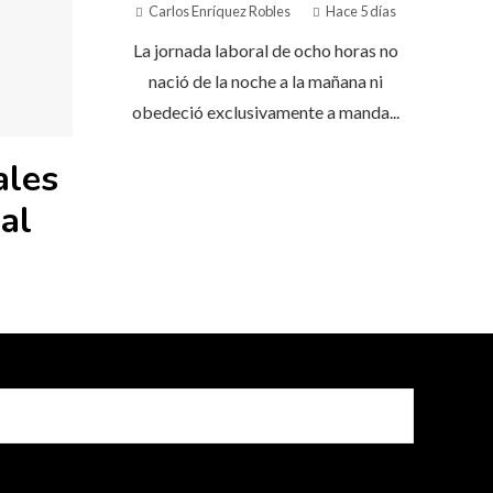
Carlos Enríquez Robles
Hace 5 días
La jornada laboral de ocho horas no
nació de la noche a la mañana ni
obedeció exclusivamente a manda...
ales
al