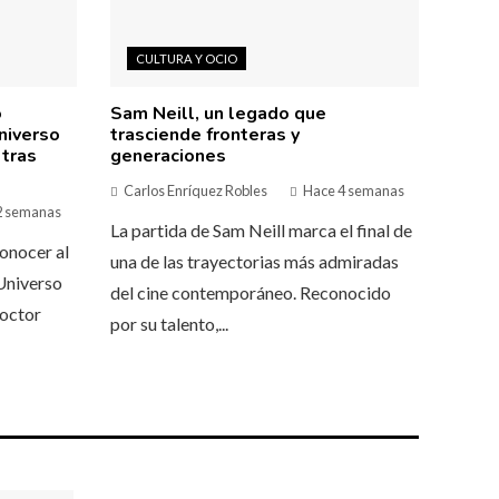
CULTURA Y OCIO
o
Sam Neill, un legado que
niverso
trasciende fronteras y
 tras
generaciones
Carlos Enríquez Robles
Hace 4 semanas
2 semanas
La partida de Sam Neill marca el final de
onocer al
una de las trayectorias más admiradas
Universo
del cine contemporáneo. Reconocido
octor
por su talento,...