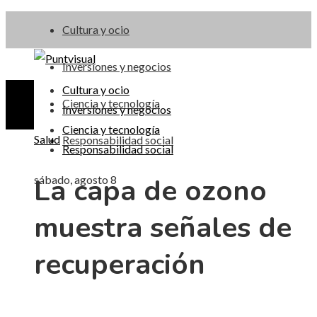
Cultura y ocio
Inversiones y negocios
Cultura y ocio
Ciencia y tecnología
Inversiones y negocios
Ciencia y tecnología
Salud
Responsabilidad social
Responsabilidad social
La capa de ozono
sábado, agosto 8
muestra señales de
recuperación