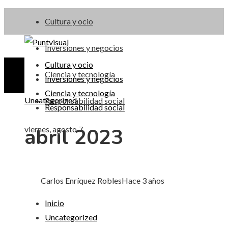
Cultura y ocio
Inversiones y negocios
Cultura y ocio
Ciencia y tecnología
Inversiones y negocios
Ciencia y tecnología
Uncategorized
Responsabilidad social
Responsabilidad social
abril 2023
viernes, agosto 7
Carlos Enríquez Robles
Hace 3 años
Inicio
Uncategorized