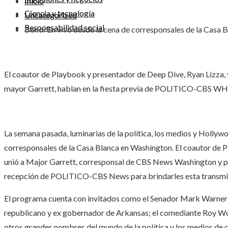
Inicio
Ciencia y tecnología
Uncategorized
Responsabilidad social
Bono: En vivo desde la cena de corresponsales de la Casa 
El coautor de Playbook y presentador de Deep Dive, Ryan Lizza, 
mayor Garrett, hablan en la fiesta previa de POLITICO-CBS WHC
La semana pasada, luminarias de la política, los medios y Hollywo
corresponsales de la Casa Blanca en Washington. El coautor de P
unió a Major Garrett, corresponsal de CBS News Washington y pr
recepción de POLITICO-CBS News para brindarles esta transmisi
El programa cuenta con invitados como el Senador Mark Warner (
republicano y ex gobernador de Arkansas; el comediante Roy Wood 
otros grandes nombres del mundo de la política y los medios de