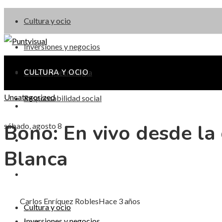
Cultura y ocio
Inversiones y negocios
Ciencia y tecnología
CULTURA Y OCIO
Uncategorized
Responsabilidad social
INVERSIONES Y NEGOCIOS
Bono: En vivo desde la
sábado, agosto 8
CIENCIA Y TECNOLOGÍA
Blanca
RESPONSABILIDAD SOCIAL
Carlos Enríquez Robles
Hace 3 años
Cultura y ocio
Inversiones y negocios