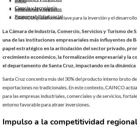
Inicio
Ciencia y tecnología
Inversiones y negocios
Responsabilidad social
CAINCO: plataforma clave para la inversión y el desarroll
La Cámara de Industria, Comercio, Servicios y Turismo de
una de las instituciones empresariales más influyentes de 
papel estratégico en la articulación del sector privado, pr
crecimiento económico, la formalización empresarial y la co
el departamento de Santa Cruz, impactando en la dinámica 
Santa Cruz concentra más del 30% del producto interno bruto de Bo
exportaciones no tradicionales. En este contexto, CAINCO actú
para las empresas industriales, comerciales y de servicios, fort
entorno favorable para atraer inversiones.
Impulso a la competitividad regiona