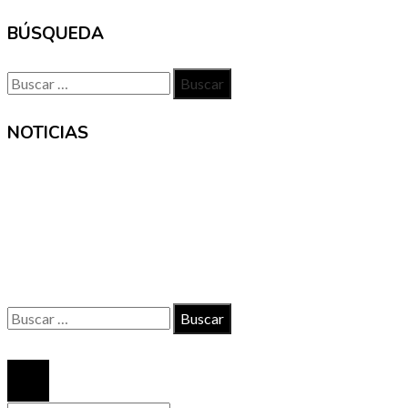
BÚSQUEDA
Buscar:
NOTICIAS
INFORMACIÓN
Contacto
Políticas de Privacidad
Quiénes somos
Buscar:
© 2020 Todos los derechos reservados.