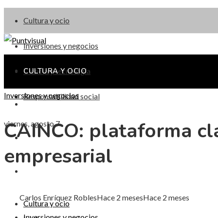
Cultura y ocio
Inversiones y negocios
Ciencia y tecnología
CULTURA Y OCIO
Inversiones y negocios
Responsabilidad social
INVERSIONES Y NEGOCIOS
CAINCO: plataforma clav
viernes, agosto 7
CIENCIA Y TECNOLOGÍA
empresarial
RESPONSABILIDAD SOCIAL
Carlos Enríquez Robles
Hace 2 meses
Hace 2 meses
Cultura y ocio
Inversiones y negocios