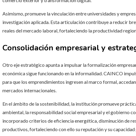
comercio exterior y transformación digital.
Asimismo, promueve la vinculación entre universidades y empresa
investigación aplicada. Esta articulación contribuye a reducir br
reales del mercado laboral, fortaleciendo la productividad region
Consolidación empresarial y estrateg
Otro eje estratégico apunta a impulsar la formalización empresaria
económica sigue funcionando en la informalidad. CAINCO impulsa
para que los emprendimientos ingresen al marco formal, accedan 
mercados internacionales.
En el ámbito de la sostenibilidad, la institución promueve prácti
ambiental, la responsabilidad social empresarial y el gobierno co
incorporado criterios de eficiencia energética, disminución de r
productivos, fortaleciendo con ello su reputación y su capacida