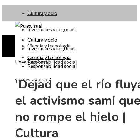
Cultura y ocio
Inversiones y negocios
Cultura y ocio
Ciencia y tecnología
Inversiones y negocios
Ciencia y tecnología
Uncategorized
Responsabilidad social
Responsabilidad social
‘Dejad que el río fluya
viernes, agosto 7
el activismo sami qu
no rompe el hielo |
Cultura