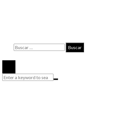
INFORMACIÓN
Contacto
Políticas de Privacidad
Quiénes somos
Buscar:
© 2020 Todos los derechos reservados.