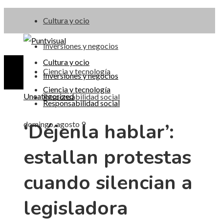
Cultura y ocio
Inversiones y negocios
Cultura y ocio
Ciencia y tecnología
Inversiones y negocios
Ciencia y tecnología
Uncategorized
Responsabilidad social
Responsabilidad social
‘Déjenla hablar’:
domingo, agosto 9
estallan protestas
cuando silencian a
legisladora