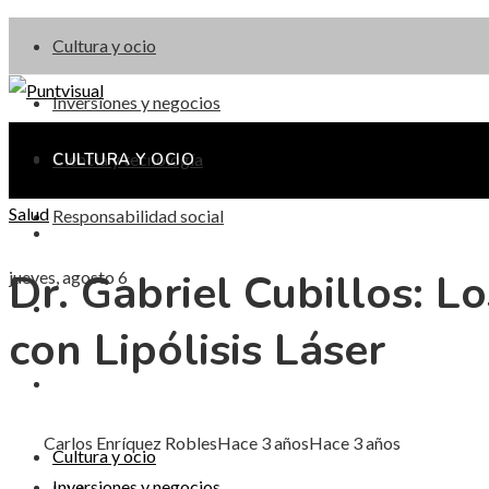
Cultura y ocio
Inversiones y negocios
Ciencia y tecnología
CULTURA Y OCIO
Salud
Responsabilidad social
INVERSIONES Y NEGOCIOS
Dr. Gabriel Cubillos: L
jueves, agosto 6
CIENCIA Y TECNOLOGÍA
con Lipólisis Láser
RESPONSABILIDAD SOCIAL
Carlos Enríquez Robles
Hace 3 años
Hace 3 años
Cultura y ocio
Inversiones y negocios