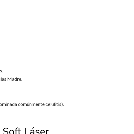
s.
ulas Madre.
nominada comúnmente celulitis).
n Soft Láser