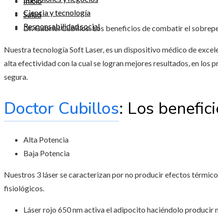
Inicio
Ciencia y tecnología
Salud
Responsabilidad social
Dr. Gabriel Cubillos: Los beneficios de combatir el sobrepe
Nuestra tecnología Soft Laser, es un dispositivo médico de excel
alta efectividad con la cual se logran mejores resultados, en los
segura.
Doctor Cubillos
: Los benefic
Alta Potencia
Baja Potencia
Nuestros 3 láser se caracterizan por no producir efectos térmic
fisiológicos.
Láser rojo 650 nm activa el adipocito haciéndolo producir 