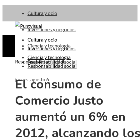
Cultura y ocio
Inversiones y negocios
Cultura y ocio
Ciencia y tecnología
Inversiones y negocios
Ciencia y tecnología
Responsabilidad social
Responsabilidad social
Responsabilidad social
El consumo de
jueves, agosto 6
Comercio Justo
aumentó un 6% en
2012, alcanzando lo