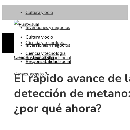
Cultura y ocio
Inversiones y negocios
Cultura y ocio
Ciencia y tecnología
Inversiones y negocios
Ciencia y tecnología
Ciencia y tecnología
Responsabilidad social
Responsabilidad social
El rápido avance de l
viernes, agosto 7
detección de metano
¿por qué ahora?