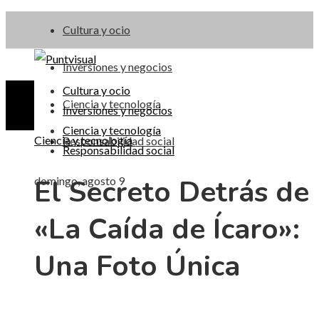
Cultura y ocio
Inversiones y negocios
Cultura y ocio
Ciencia y tecnología
Inversiones y negocios
Ciencia y tecnología
Ciencia y tecnología
Responsabilidad social
Responsabilidad social
El Secreto Detrás de
domingo, agosto 9
«La Caída de Ícaro»:
Una Foto Única