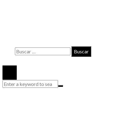
INFORMACIÓN
Contacto
Políticas de Privacidad
Quiénes somos
Buscar:
© 2020 Todos los derechos reservados.