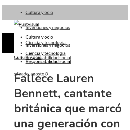
Cultura y ocio
Inversiones y negocios
Cultura y ocio
Ciencia y tecnología
Inversiones y negocios
Ciencia y tecnología
Cultura y ocio
Responsabilidad social
Responsabilidad social
Fallece Lauren
sábado, agosto 8
Bennett, cantante
británica que marcó
una generación con