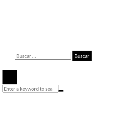
INFORMACIÓN
Contacto
Políticas de Privacidad
Quiénes somos
Buscar:
© 2020 Todos los derechos reservados.