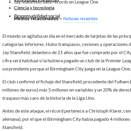
Jay Stansfield bate récords en League One
Ciencia y tecnología
Responsabilidad social
Medios relacionados –
Noticias recientes
El mundo se agitaba un día en el mercado de tarjetas de las princ
categorías inferiores. Hubo transpasos, cesiones y operaciones 
Jay Stansfield, delantero de 21 años que fue comprado por el Cit
cifra será habitual si la hubiera pagado un club de la Premier Lea
sorprendente porque el Birmingham City juega en la League One, l
El club confirmó el fichaje del Stansfield, procedente del Fulham 
millones de euros) más 5 millones en variables y un 20% de derech
traspaso más caro de la historia de la Liga Uno.
Antes de este ataque, el récord pertenece a Christoph Klarer, c
alemana), por el que el Birmingham City había pagado 4 millones de
Stansfield.