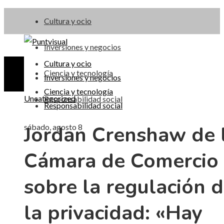
Cultura y ocio
Inversiones y negocios
Cultura y ocio
Ciencia y tecnología
Inversiones y negocios
Ciencia y tecnología
Uncategorized
Responsabilidad social
Responsabilidad social
Jordan Crenshaw de 
sábado, agosto 8
Cámara de Comercio
sobre la regulación 
la privacidad: «Hay