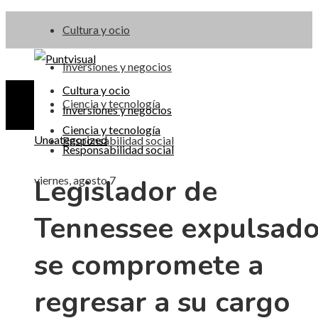
Cultura y ocio
Inversiones y negocios
Cultura y ocio
Ciencia y tecnología
Inversiones y negocios
Ciencia y tecnología
Uncategorized
Responsabilidad social
Responsabilidad social
Legislador de
viernes, agosto 7
Tennessee expulsad
se compromete a
regresar a su cargo