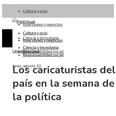
Cultura y ocio
Inversiones y negocios
Cultura y ocio
Ciencia y tecnología
Inversiones y negocios
Ciencia y tecnología
Uncategorized
Responsabilidad social
Responsabilidad social
Los caricaturistas del
lunes, agosto 10
país en la semana de
la política