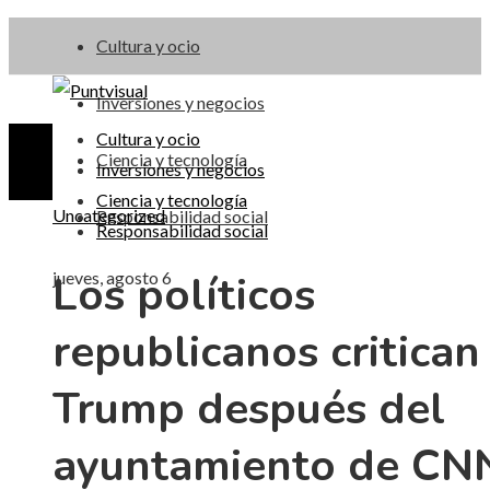
Cultura y ocio
Inversiones y negocios
Cultura y ocio
Ciencia y tecnología
Inversiones y negocios
Ciencia y tecnología
Uncategorized
Responsabilidad social
Responsabilidad social
Los políticos
jueves, agosto 6
republicanos critican
Trump después del
ayuntamiento de CN