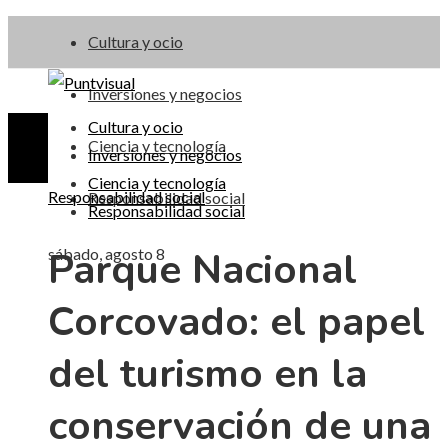
Cultura y ocio
Inversiones y negocios
Cultura y ocio
Ciencia y tecnología
Inversiones y negocios
Ciencia y tecnología
Responsabilidad social
Responsabilidad social
Responsabilidad social
Parque Nacional
sábado, agosto 8
Corcovado: el papel
del turismo en la
conservación de una