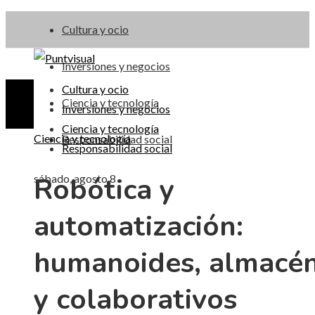
Cultura y ocio
Inversiones y negocios
Cultura y ocio
Ciencia y tecnología
Inversiones y negocios
Ciencia y tecnología
Ciencia y tecnología
Responsabilidad social
Responsabilidad social
Robótica y
sábado, agosto 8
automatización:
humanoides, almacé
y colaborativos