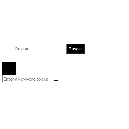
INFORMACIÓN
Contacto
Políticas de Privacidad
Quiénes somos
Buscar:
© 2020 Todos los derechos reservados.