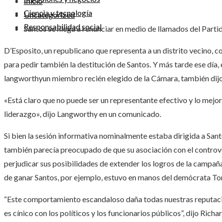
Inicio
Ciencia y tecnología
Uncategorized
Responsabilidad social
Santos se niega a renunciar en medio de llamados del Part
D’Esposito, un republicano que representa a un distrito vecino, 
para pedir también la destitución de Santos. Y más tarde ese día,
langworthy
un miembro recién elegido de la Cámara, también dijo
«Está claro que no puede ser un representante efectivo y lo mejor
liderazgo», dijo Langworthy en un comunicado.
Si bien la sesión informativa nominalmente estaba dirigida a Sa
también parecía preocupado de que su asociación con el contro
perjudicar sus posibilidades de extender los logros de la campaña
de ganar Santos, por ejemplo, estuvo en manos del demócrata To
“Este comportamiento escandaloso daña todas nuestras reputaci
es cínico con los políticos y los funcionarios públicos”, dijo Rich