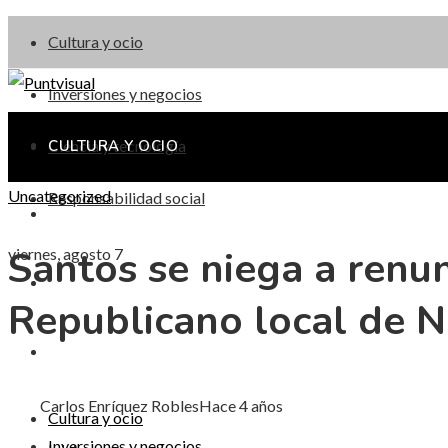
Cultura y ocio
Inversiones y negocios
Ciencia y tecnología
CULTURA Y OCIO
Uncategorized
Responsabilidad social
INVERSIONES Y NEGOCIOS
Santos se niega a renu
viernes, agosto 7
CIENCIA Y TECNOLOGÍA
Republicano local de 
RESPONSABILIDAD SOCIAL
Carlos Enríquez Robles
Hace 4 años
Cultura y ocio
Inversiones y negocios