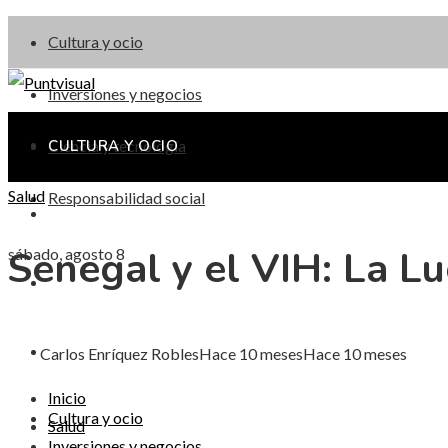
Cultura y ocio
Inversiones y negocios
Ciencia y tecnología
CULTURA Y OCIO
Salud
Responsabilidad social
INVERSIONES Y NEGOCIOS
Senegal y el VIH: La L
sábado, agosto 8
CIENCIA Y TECNOLOGÍA
RESPONSABILIDAD SOCIAL
Carlos Enríquez Robles
Hace 10 meses
Hace 10 meses
Inicio
Cultura y ocio
Salud
Inversiones y negocios