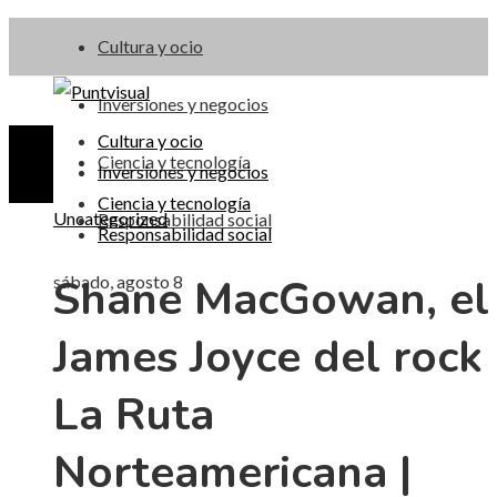
Cultura y ocio
Inversiones y negocios
Cultura y ocio
Ciencia y tecnología
Inversiones y negocios
Ciencia y tecnología
Uncategorized
Responsabilidad social
Responsabilidad social
Shane MacGowan, el
sábado, agosto 8
James Joyce del rock 
La Ruta
Norteamericana |