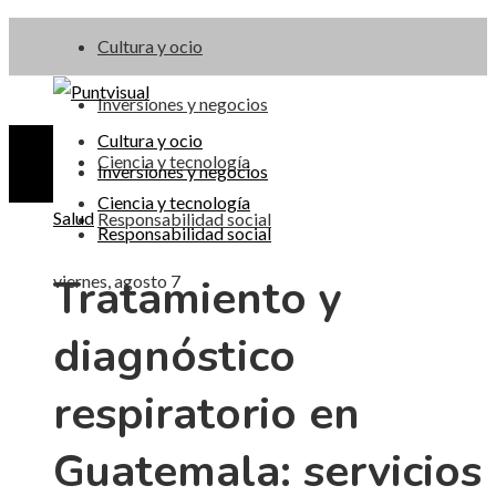
Cultura y ocio
Inversiones y negocios
Cultura y ocio
Ciencia y tecnología
Inversiones y negocios
Ciencia y tecnología
Salud
Responsabilidad social
Responsabilidad social
Tratamiento y
viernes, agosto 7
diagnóstico
respiratorio en
Guatemala: servicios