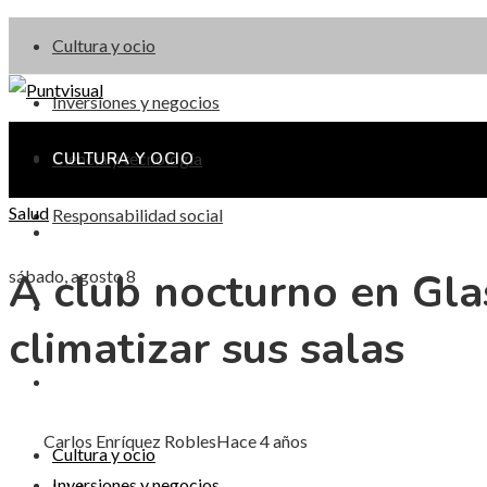
Cultura y ocio
Inversiones y negocios
Ciencia y tecnología
CULTURA Y OCIO
Salud
Responsabilidad social
INVERSIONES Y NEGOCIOS
A club nocturno en Gla
sábado, agosto 8
CIENCIA Y TECNOLOGÍA
climatizar sus salas
RESPONSABILIDAD SOCIAL
Carlos Enríquez Robles
Hace 4 años
Cultura y ocio
Inversiones y negocios