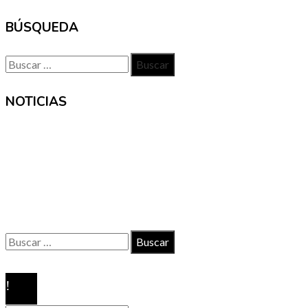
BÚSQUEDA
Buscar:
NOTICIAS
INFORMACIÓN
Contacto
Políticas de Privacidad
Quiénes somos
Buscar:
© 2020 Todos los derechos reservados.