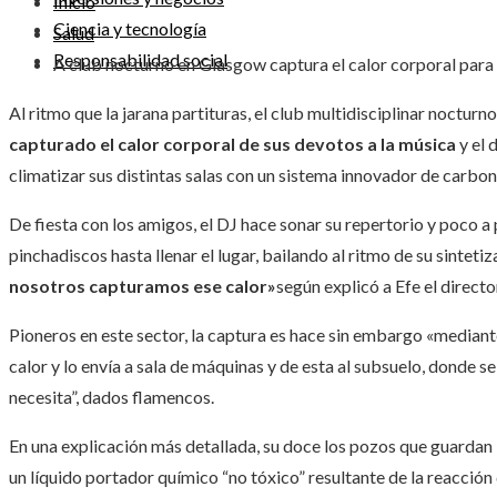
Inicio
Ciencia y tecnología
Salud
Responsabilidad social
A club nocturno en Glasgow captura el calor corporal para 
Al ritmo que la jarana partituras, el club multidisciplinar noct
capturado el calor corporal de sus devotos a la música
y el 
climatizar sus distintas salas con un sistema innovador de carbon
De fiesta con los amigos, el DJ hace sonar su repertorio y poco a
pinchadiscos hasta llenar el lugar, bailando al ritmo de su sinteti
nosotros capturamos ese calor»
según explicó a Efe el dire
Pioneros en este sector, la captura es hace sin embargo «mediant
calor y lo envía a sala de máquinas y de esta al subsuelo, donde s
necesita”, dados flamencos.
En una explicación más detallada, su doce los pozos que guardan 
un líquido portador químico “no tóxico” resultante de la reacción d