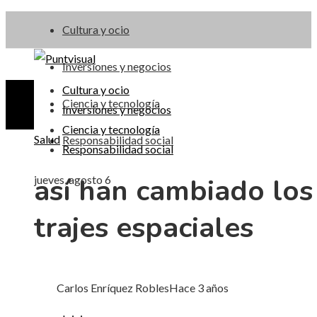
Cultura y ocio
Inversiones y negocios
Cultura y ocio
Ciencia y tecnología
Inversiones y negocios
Ciencia y tecnología
Salud
Responsabilidad social
Responsabilidad social
así han cambiado los
jueves, agosto 6
trajes espaciales
Carlos Enríquez Robles
Hace 3 años