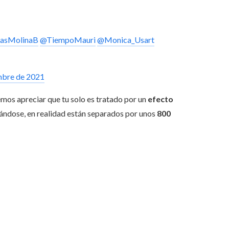
asMolinaB
@TiempoMauri
@Monica_Usart
mbre de 2021
mos apreciar que tu solo es tratado por un
efecto
cándose, en realidad están separados por unos
800