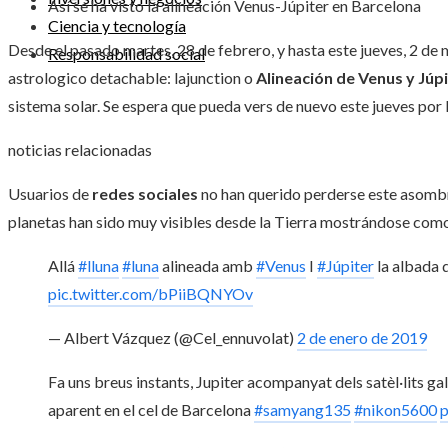
Así se ha visto la alineación Venus-Júpiter en Barcelona
Ciencia y tecnología
Desde el pasado martes, 28 de febrero, y hasta este jueves, 2 de
Responsabilidad social
astrologico detachable: lajunction o
Alineación de Venus y Júp
sistema solar. Se espera que pueda vers de nuevo este jueves por l
noticias relacionadas
Usuarios de
redes sociales
no han querido perderse este asom
planetas han sido muy visibles desde la Tierra mostrándose como 
Allá
#lluna
#luna
alineada amb
#Venus
I
#Júpiter
la albada d
pic.twitter.com/bPiiBQNYOv
— Albert Vázquez (@Cel_ennuvolat)
2 de enero de 2019
Fa uns breus instants, Jupiter acompanyat dels satèl·lits g
aparent en el cel de Barcelona
#samyang135
#nikon5600
p