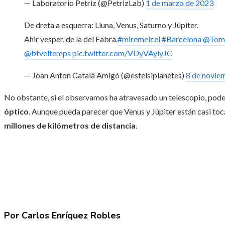
— Laboratorio Petriz (@PetrizLab)
1 de marzo de 2023
De dreta a esquerra: Lluna, Venus, Saturno y Júpiter.
Ahir vesper, de la del Fabra.
#miremelcel
#Barcelona
@Tom
@btveltemps
pic.twitter.com/VDyVAyiyJC
— Joan Anton Català Amigó (@estelsiplanetes)
8 de novie
No obstante, si el observamos ha atravesado un telescopio, pode
óptico
. Aunque pueda parecer que Venus y Júpiter están casi to
millones de kilómetros de distancia
.
Por Carlos Enríquez Robles