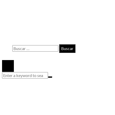
INFORMACIÓN
Contacto
Políticas de Privacidad
Quiénes somos
Buscar:
© 2020 Todos los derechos reservados.