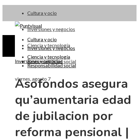
Cultura y ocio
Inversiones y negocios
Cultura y ocio
Ciencia y tecnología
Inversiones y negocios
Ciencia y tecnología
Inversiones y negocios
Responsabilidad social
Responsabilidad social
Asofondos asegura
viernes, agosto 7
qu’aumentaria edad
de jubilacion por
reforma pensional |