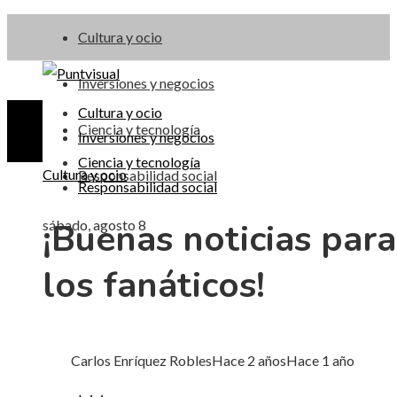
Cultura y ocio
Inversiones y negocios
Cultura y ocio
Ciencia y tecnología
Inversiones y negocios
Ciencia y tecnología
Cultura y ocio
Responsabilidad social
Responsabilidad social
¡Buenas noticias para
sábado, agosto 8
los fanáticos!
Carlos Enríquez Robles
Hace 2 años
Hace 1 año