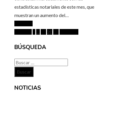
estadísticas notariales de este mes, que
muestran un aumento del…
Leer más
Paginación
Anterior
1
…
19
20
21
Siguiente
de
BÚSQUEDA
entradas
Buscar:
NOTICIAS
INFORMACIÓN
Contacto
Políticas de Privacidad