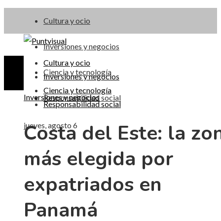
Cultura y ocio
Inversiones y negocios
Cultura y ocio
Ciencia y tecnología
Inversiones y negocios
Ciencia y tecnología
Inversiones y negocios
Responsabilidad social
Responsabilidad social
Costa del Este: la zo
jueves, agosto 6
más elegida por
expatriados en
Panamá