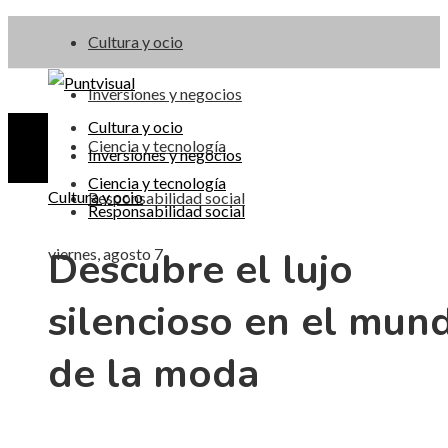
Cultura y ocio
Inversiones y negocios
Cultura y ocio
Ciencia y tecnología
Inversiones y negocios
Ciencia y tecnología
Cultura y ocio
Responsabilidad social
Responsabilidad social
Descubre el lujo
viernes, agosto 7
silencioso en el mun
de la moda