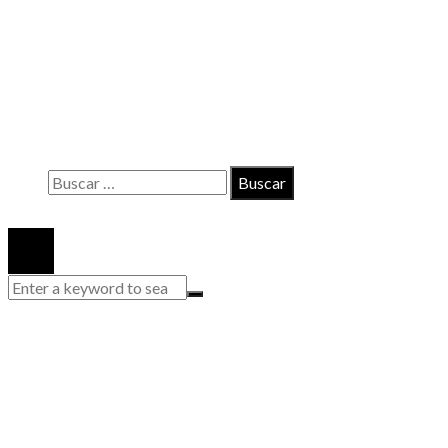
INFORMACIÓN
Contacto
Políticas de Privacidad
Quiénes somos
Buscar:
© 2020 Todos los derechos reservados.