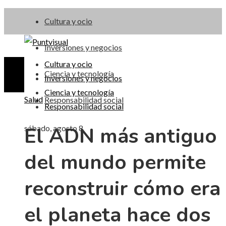
Cultura y ocio
Inversiones y negocios
Cultura y ocio
Ciencia y tecnología
Inversiones y negocios
Ciencia y tecnología
Salud
Responsabilidad social
Responsabilidad social
El ADN más antiguo
sábado, agosto 8
del mundo permite
reconstruir cómo era
el planeta hace dos