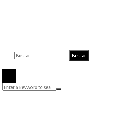
INFORMACIÓN
Contacto
Políticas de Privacidad
Quiénes somos
Buscar:
© 2020 Todos los derechos reservados.