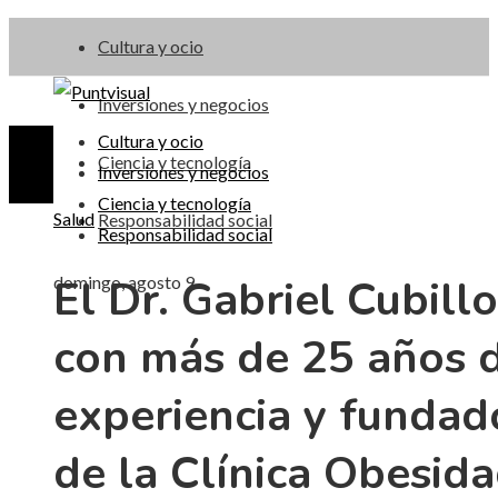
Cultura y ocio
Inversiones y negocios
Cultura y ocio
Ciencia y tecnología
Inversiones y negocios
Ciencia y tecnología
Salud
Responsabilidad social
Responsabilidad social
El Dr. Gabriel Cubillo
domingo, agosto 9
con más de 25 años 
experiencia y fundad
de la Clínica Obesid