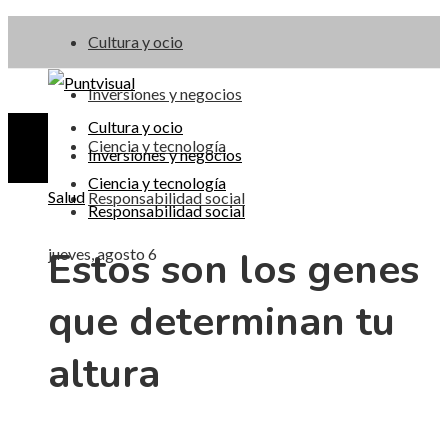
Cultura y ocio
Inversiones y negocios
Cultura y ocio
Ciencia y tecnología
Inversiones y negocios
Ciencia y tecnología
Salud
Responsabilidad social
Responsabilidad social
Estos son los genes
jueves, agosto 6
que determinan tu
altura