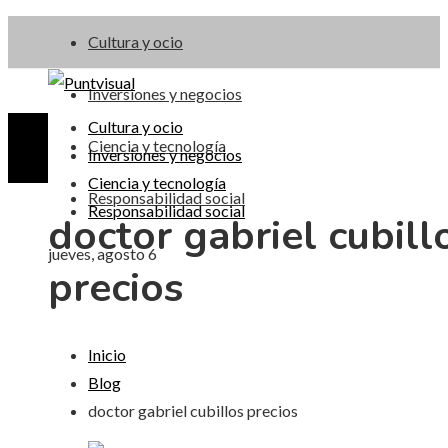
Cultura y ocio
Inversiones y negocios
Cultura y ocio
Ciencia y tecnología
Inversiones y negocios
Ciencia y tecnología
Responsabilidad social
Responsabilidad social
doctor gabriel cubill
jueves, agosto 6
precios
Inicio
Blog
doctor gabriel cubillos precios