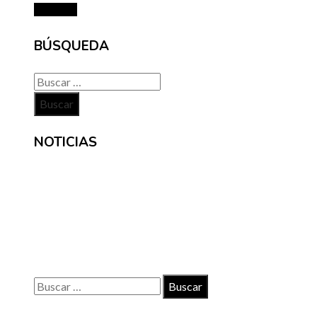
Leer más
BÚSQUEDA
Buscar:
NOTICIAS
INFORMACIÓN
Contacto
Políticas de Privacidad
Quiénes somos
Buscar:
© 2020 Todos los derechos reservados.