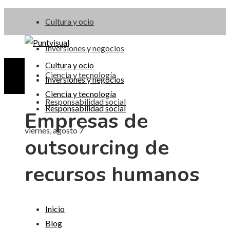
Cultura y ocio
Inversiones y negocios
Cultura y ocio
Ciencia y tecnología
Inversiones y negocios
Ciencia y tecnología
Responsabilidad social
Responsabilidad social
Empresas de
viernes, agosto 7
outsourcing de
recursos humanos
Inicio
Blog