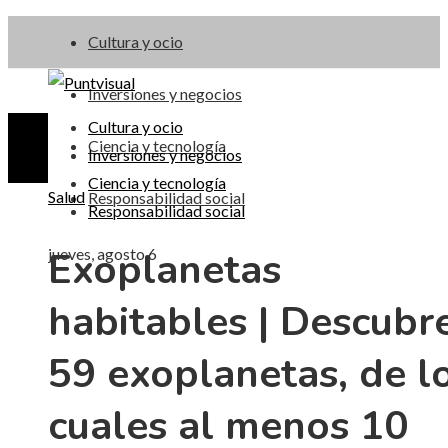
Cultura y ocio
Inversiones y negocios
Cultura y ocio
Ciencia y tecnología
Inversiones y negocios
Ciencia y tecnología
Salud
Responsabilidad social
Responsabilidad social
Exoplanetas
jueves, agosto 6
habitables | Descubr
59 exoplanetas, de l
cuales al menos 10