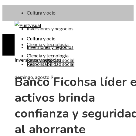
Cultura y ocio
Inversiones y negocios
Cultura y ocio
Ciencia y tecnología
Inversiones y negocios
Ciencia y tecnología
Inversiones y negocios
Responsabilidad social
Responsabilidad social
Banco Ficohsa líder 
domingo, agosto 9
activos brinda
confianza y segurida
al ahorrante