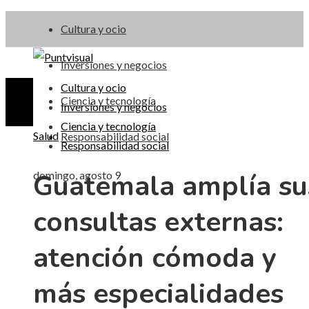
Cultura y ocio
Inversiones y negocios
Cultura y ocio
Ciencia y tecnología
Inversiones y negocios
Ciencia y tecnología
Salud
Responsabilidad social
Responsabilidad social
Guatemala amplía su
domingo, agosto 9
consultas externas:
atención cómoda y
más especialidades