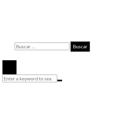
Contacto
Políticas de Privacidad
Quiénes somos
Buscar:
© 2020 Todos los derechos reservados.