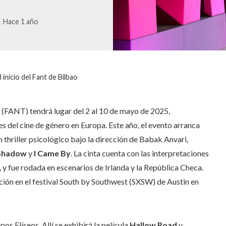
Hace 1 año
inicio del Fant de Bilbao
ao (FANT) tendrá lugar del 2 al 10 de mayo de 2025,
del cine de género en Europa. Este año, el evento arranca
un thriller psicológico bajo la dirección de Babak Anvari,
 Shadow
y
I Came By
. La cinta cuenta con las interpretaciones
fue rodada en escenarios de Irlanda y la República Checa.
ión en el festival South by Southwest (SXSW) de Austin en
s Elíseos. Allí se exhibirá la película
Hallow Road
y