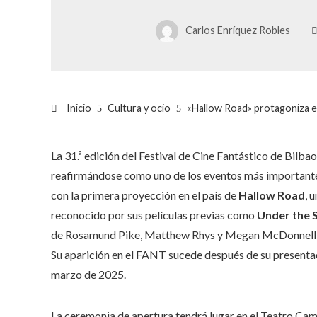
Carlos Enríquez Robles
Inicio
Cultura y ocio
«Hallow Road» protagoniza el 
La 31.ª edición del Festival de Cine Fantástico de Bilb
reafirmándose como uno de los eventos más importantes 
con la primera proyección en el país de
Hallow Road
, 
reconocido por sus películas previas como
Under the
de Rosamund Pike, Matthew Rhys y Megan McDonnell, y 
Su aparición en el FANT sucede después de su presentac
marzo de 2025.
La ceremonia de apertura tendrá lugar en el Teatro Campo