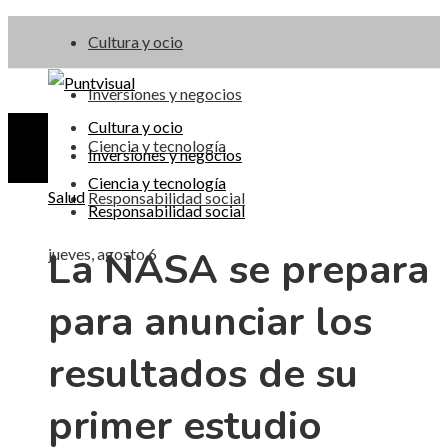
Cultura y ocio
Inversiones y negocios
Cultura y ocio
Ciencia y tecnología
Inversiones y negocios
Ciencia y tecnología
Salud
Responsabilidad social
Responsabilidad social
La NASA se prepara
jueves, agosto 6
para anunciar los
resultados de su
primer estudio