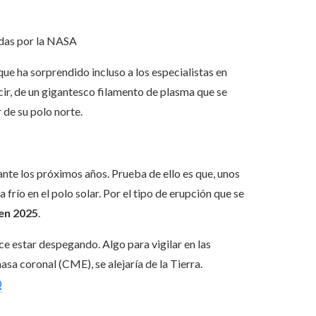
adas por la NASA
ue ha sorprendido incluso a los especialistas en
ecir, de un gigantesco filamento de plasma que se
 de su polo norte.
nte los próximos años. Prueba de ello es que, unos
río en el polo solar. Por el tipo de erupción que se
en 2025
.
ce estar despegando. Algo para vigilar en las
sa coronal (CME), se alejaría de la Tierra.
Q