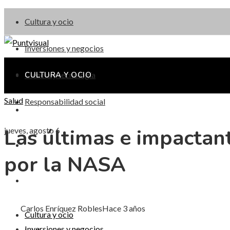
Cultura y ocio
Inversiones y negocios
Ciencia y tecnología
CULTURA Y OCIO
Salud
Responsabilidad social
INVERSIONES Y NEGOCIOS
Las últimas e impactan
jueves, agosto 6
CIENCIA Y TECNOLOGÍA
por la NASA
RESPONSABILIDAD SOCIAL
Carlos Enríquez Robles
Hace 3 años
Cultura y ocio
Inversiones y negocios