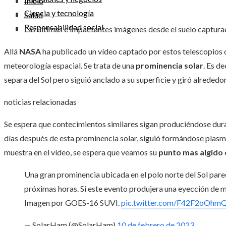
Inicio
Ciencia y tecnología
Salud
Responsabilidad social
Las últimas e impactantes imágenes desde el suelo captur
Allá
NASA
ha publicado un vídeo captado por estos telescopios q
meteorología espacial. Se trata de una
prominencia solar
. Es d
separa del Sol pero siguió anclado a su superficie y giró alrededor
noticias relacionadas
Se espera que contecimientos similares sigan produciéndose dura
días después de esta prominencia solar, siguió formándose plasma f
muestra en el vídeo, se espera que veamos su
punto mas algido 
Una gran prominencia ubicada en el polo norte del Sol pare
próximas horas. Si este evento produjera una eyección de ma
Imagen por GOES-16 SUVI.
pic.twitter.com/F42F2oOhm
— SolarHam (@SolarHam)
10 de febrero de 2023