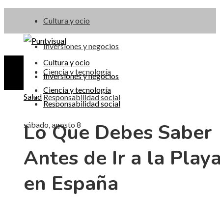
Cultura y ocio
Inversiones y negocios
Cultura y ocio
Ciencia y tecnología
Inversiones y negocios
Ciencia y tecnología
Salud
Responsabilidad social
Responsabilidad social
Lo Que Debes Saber
sábado, agosto 8
Antes de Ir a la Play
en España