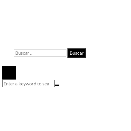
INFORMACIÓN
Contacto
Políticas de Privacidad
Quiénes somos
Buscar:
© 2020 Todos los derechos reservados.