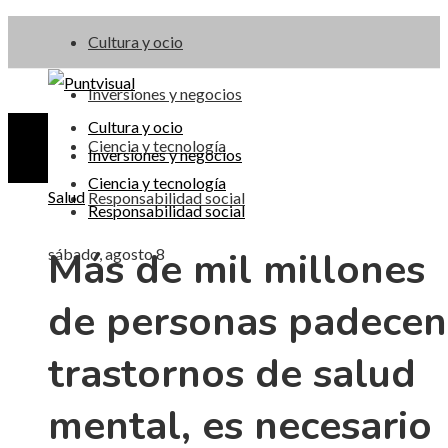
Cultura y ocio
Inversiones y negocios
Cultura y ocio
Ciencia y tecnología
Inversiones y negocios
Ciencia y tecnología
Salud
Responsabilidad social
Responsabilidad social
Más de mil millones
sábado, agosto 8
de personas padecen
trastornos de salud
mental, es necesario