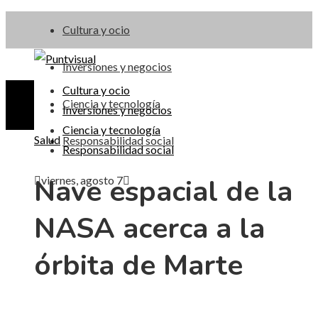
Cultura y ocio
Inversiones y negocios
Cultura y ocio
Ciencia y tecnología
Inversiones y negocios
Ciencia y tecnología
Salud
Responsabilidad social
Responsabilidad social
Nave espacial de la
viernes, agosto 7
NASA acerca a la
órbita de Marte