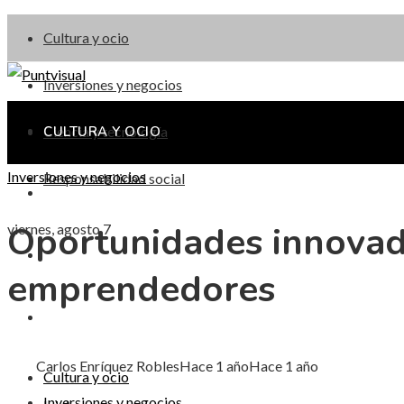
Cultura y ocio
Inversiones y negocios
Ciencia y tecnología
CULTURA Y OCIO
Inversiones y negocios
Responsabilidad social
INVERSIONES Y NEGOCIOS
Oportunidades innovad
viernes, agosto 7
CIENCIA Y TECNOLOGÍA
emprendedores
RESPONSABILIDAD SOCIAL
Carlos Enríquez Robles
Hace 1 año
Hace 1 año
Cultura y ocio
Inversiones y negocios