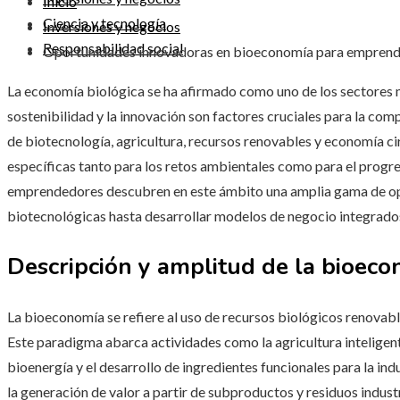
Inicio
Ciencia y tecnología
Inversiones y negocios
Responsabilidad social
Oportunidades innovadoras en bioeconomía para empren
La economía biológica se ha afirmado como uno de los sectores má
sostenibilidad y la innovación son factores cruciales para la co
de biotecnología, agricultura, recursos renovables y economía ci
específicas tanto para los retos ambientales como para el progre
emprendedores descubren en este ámbito una amplia gama de op
biotecnológicas hasta desarrollar modelos de negocio integrados
Descripción y amplitud de la bioec
La bioeconomía se refiere al uso de recursos biológicos renovable
Este paradigma abarca actividades como la agricultura inteligent
bioenergía y el desarrollo de ingredientes funcionales para la in
la generación de valor a partir de subproductos y residuos industr