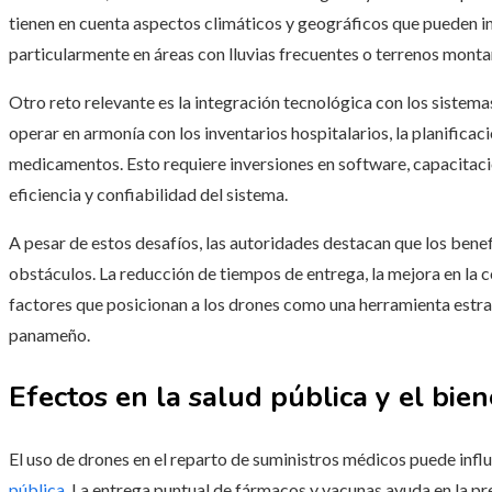
tienen en cuenta aspectos climáticos y geográficos que pueden inf
particularmente en áreas con lluvias frecuentes o terrenos mont
Otro reto relevante es la integración tecnológica con los sistema
operar en armonía con los inventarios hospitalarios, la planifica
medicamentos. Esto requiere inversiones en software, capacitac
eficiencia y confiabilidad del sistema.
A pesar de estos desafíos, las autoridades destacan que los bene
obstáculos. La reducción de tiempos de entrega, la mejora en la c
factores que posicionan a los drones como una herramienta estra
panameño.
Efectos en la salud pública y el bie
El uso de drones en el reparto de suministros médicos puede influ
pública
. La entrega puntual de fármacos y vacunas ayuda en la p