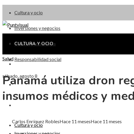
Cultura y ocio
Inversiones y negocios
Ciencia y tecnología
CULTURA Y OCIO
Salud
Responsabilidad social
INVERSIONES Y NEGOCIOS
Panamá utiliza dron reg
sábado, agosto 8
CIENCIA Y TECNOLOGÍA
insumos médicos y me
RESPONSABILIDAD SOCIAL
Carlos Enríquez Robles
Hace 11 meses
Hace 11 meses
Cultura y ocio
Inversiones y negocios