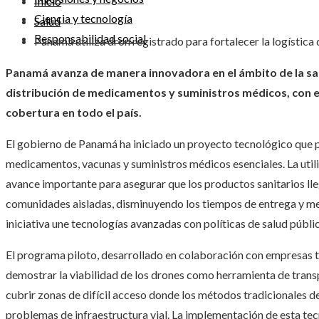
Inicio
Ciencia y tecnología
Salud
Responsabilidad social
Panamá utiliza dron registrado para fortalecer la logísti
Panamá avanza de manera innovadora en el ámbito de la salu
distribución de medicamentos y suministros médicos, con el 
cobertura en todo el país.
El gobierno de Panamá ha iniciado un proyecto tecnológico que p
medicamentos, vacunas y suministros médicos esenciales. La utiliz
avance importante para asegurar que los productos sanitarios lle
comunidades aisladas, disminuyendo los tiempos de entrega y mej
iniciativa une tecnologías avanzadas con políticas de salud públi
El programa piloto, desarrollado en colaboración con empresas t
demostrar la viabilidad de los drones como herramienta de trans
cubrir zonas de difícil acceso donde los métodos tradicionales d
problemas de infraestructura vial. La implementación de esta te